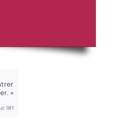
trer
er. »
uc 18:1