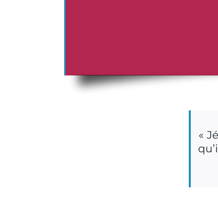
« J
qu’i