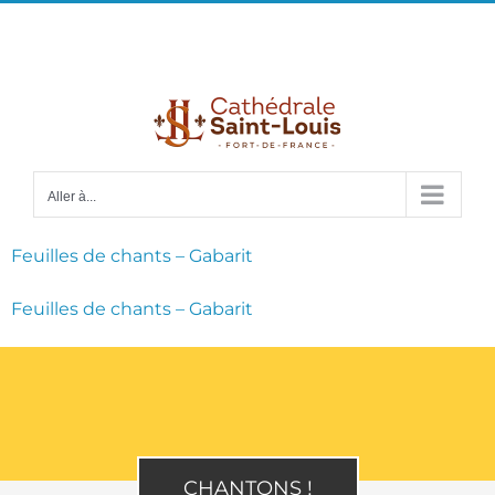
Passer
Facebook
Instagram
Email
au
contenu
Aller à...
Feuilles de chants – Gabarit
Feuilles de chants – Gabarit
CHANTONS !