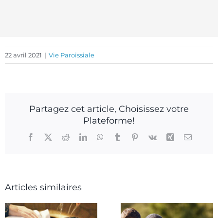
22 avril 2021
|
Vie Paroissiale
Partagez cet article, Choisissez votre
Plateforme!
Facebook
X
Reddit
LinkedIn
WhatsApp
Tumblr
Pinterest
Vk
Xing
Email
Articles similaires