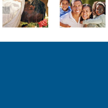
Célébrer un
Pastorale de
Baptême
Funérailles