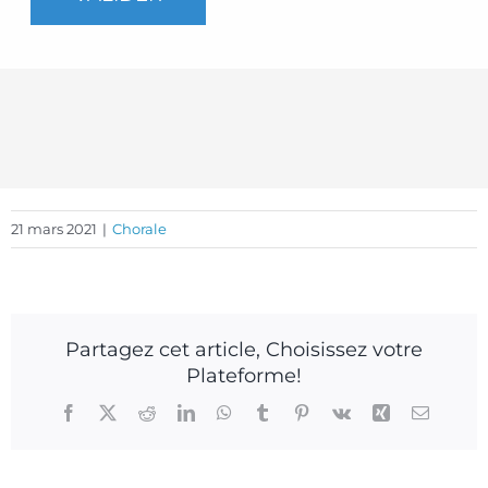
21 mars 2021
|
Chorale
Partagez cet article, Choisissez votre
Plateforme!
Facebook
X
Reddit
LinkedIn
WhatsApp
Tumblr
Pinterest
Vk
Xing
Email